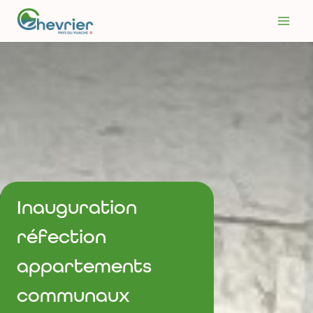
Aller
au
contenu
Inauguration
réfection
appartements
communaux