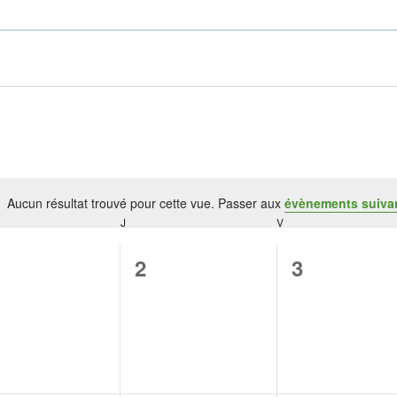
Aucun résultat trouvé pour cette vue. Passer aux
évènements suiva
Notice
CREDI
J
JEUDI
V
VENDREDI
0
0
2
3
vènement,
évènement,
évènement