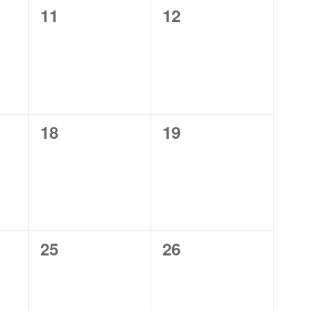
0
0
11
12
,
évènement,
évènement,
0
0
18
19
,
évènement,
évènement,
0
0
25
26
,
évènement,
évènement,