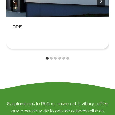
APE
Surplombant le Rhône, notre petit village offre
aux amoureux de la nature authenticité et