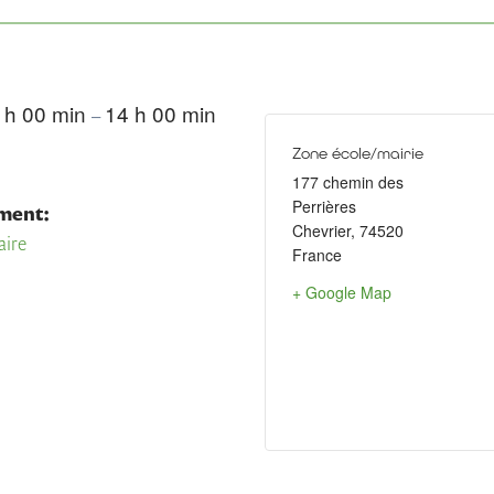
 h 00 min
14 h 00 min
–
Zone école/mairie
177 chemin des
Perrières
ment:
Chevrier
,
74520
aire
France
+ Google Map