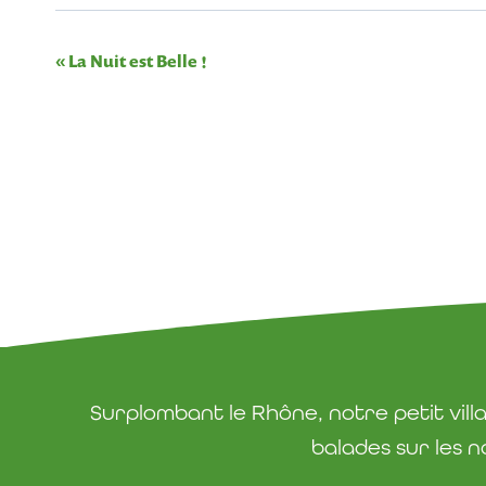
«
La Nuit est Belle !
Navigation
Évènement
Surplombant le Rhône, notre petit vil
balades sur les n