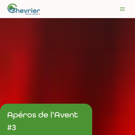
Aller
au
contenu
Apéros de l’Avent
#3